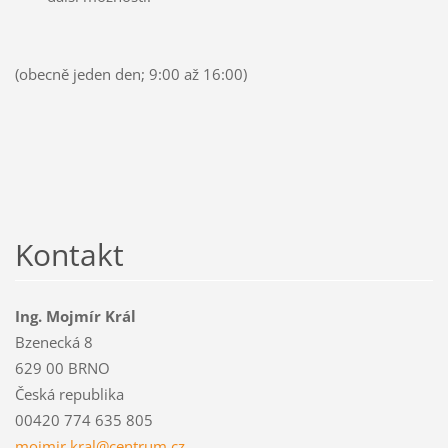
(obecně jeden den; 9:00 až 16:00)
Kontakt
Ing. Mojmír Král
Bzenecká 8
629 00 BRNO
Česká republika
00420 774 635 805
mojmir.k
ral@cent
rum.cz