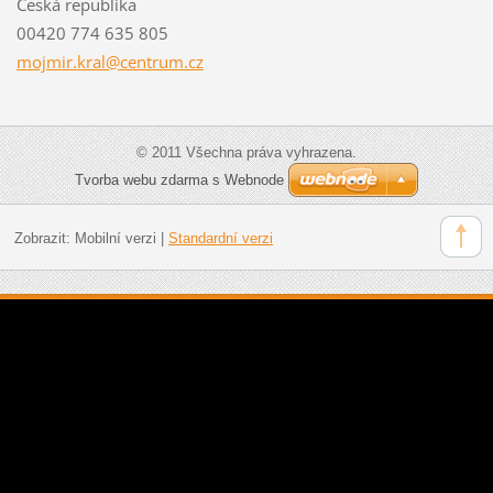
Česká republika
00420 774 635 805
mojmir.k
ral@cent
rum.cz
© 2011 Všechna práva vyhrazena.
Tvorba webu zdarma s Webnode
Zobrazit:
Mobilní verzi
|
Standardní verzi